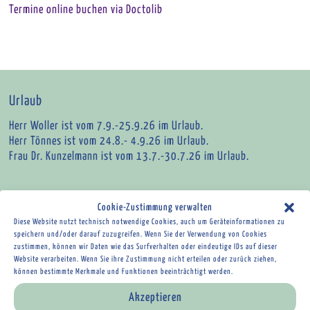
Termine online buchen via Doctolib
Urlaub
Herr Woller ist vom 7.9.-25.9.26 im Urlaub.
Herr Tönnes ist vom 24.8.- 4.9.26 im Urlaub.
Frau Dr. Kunzelmann ist vom 13.7.-30.7.26 im Urlaub.
Cookie-Zustimmung verwalten
Diese Website nutzt technisch notwendige Cookies, auch um Geräteinformationen zu
Wir sind für Sie da.
speichern und/oder darauf zuzugreifen. Wenn Sie der Verwendung von Cookies
zustimmen, können wir Daten wie das Surfverhalten oder eindeutige IDs auf dieser
Öffnungszeiten der Gemeinschaftspraxis:
Website verarbeiten. Wenn Sie ihre Zustimmung nicht erteilen oder zurück ziehen,
können bestimmte Merkmale und Funktionen beeinträchtigt werden.
Mo – Do 08:00 – 19:00 Uhr
Fr nach Vereinbarung
Akzeptieren