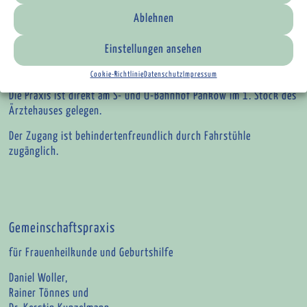
Telefon: +49 30 47 47 01 00
Ablehnen
Fax: +49 30 47 48 6000
E-Mail:
kontakt@frauenaerzte-pankow.de
Einstellungen ansehen
Termine online buchen via Doctolib
Cookie-Richtlinie
Datenschutz
Impressum
Die Praxis ist direkt am S- und U-Bahnhof Pankow im 1. Stock des
Ärztehauses gelegen.
Der Zugang ist behindertenfreundlich durch Fahrstühle
zugänglich.
Gemeinschaftspraxis
für Frauenheilkunde und Geburtshilfe
Daniel Woller,
Rainer Tönnes und