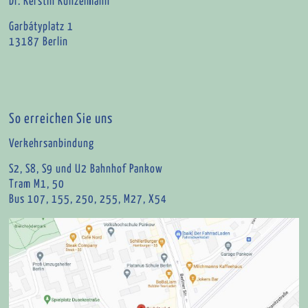
Dr. Kerstin Kunzelmann
Garbátyplatz 1
13187 Berlin
So erreichen Sie uns
Verkehrsanbindung
S2, S8, S9 und U2 Bahnhof Pankow
Tram M1, 50
Bus 107, 155, 250, 255, M27, X54