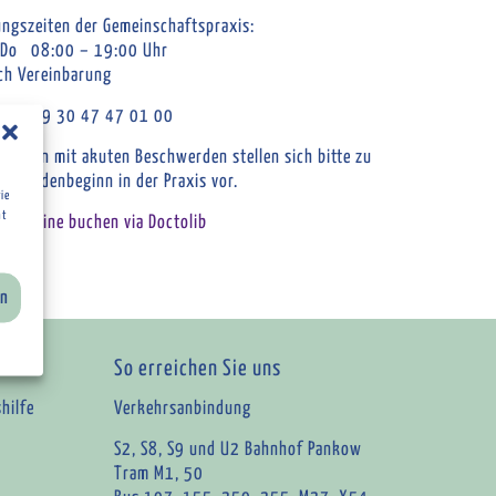
ngszeiten der Gemeinschaftspraxis:
 Do 08:00 – 19:00 Uhr
ch Vereinbarung
fon: +49 30 47 47 01 00
ntinnen mit akuten Beschwerden stellen sich bitte zu
hstundenbeginn in der Praxis vor.
ie
ht
ne online buchen via Doctolib
en
So erreichen Sie uns
hilfe
Verkehrsanbindung
S2, S8, S9 und U2 Bahnhof Pankow
Tram M1, 50