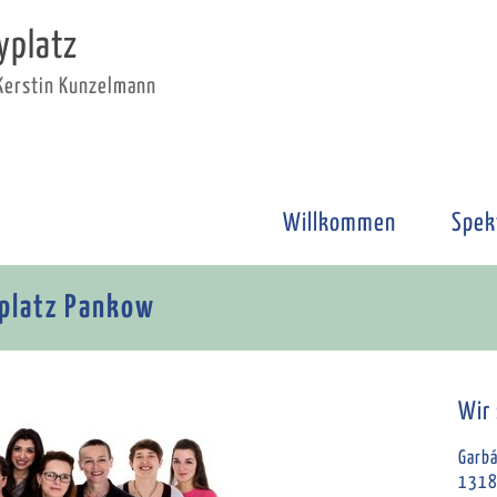
yplatz
 Kerstin Kunzelmann
Willkommen
Spek
yplatz Pankow
Wir 
Garbá
1318