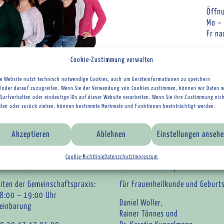
Öffnu
Mo –
Fr na
Tele
Cookie-Zustimmung verwalten
Patie
se Website nutzt technisch notwendige Cookies, auch um Geräteinformationen zu speichern
Sprec
Nächstes →
/oder darauf zuzugreifen. Wenn Sie der Verwendung von Cookies zustimmen, können wir Daten w
Surfverhalten oder eindeutige IDs auf dieser Website verarbeiten. Wenn Sie ihre Zustimmung nic
Termi
eilen oder zurück ziehen, können bestimmte Merkmale und Funktionen beeinträchtigt werden.
Akzeptieren
Ablehnen
Einstellungen anseh
Cookie-Richtlinie
Datenschutz
Impressum
ür Sie da.
Gemeinschaftspraxis
iten der Gemeinschaftspraxis:
für Frauenheilkunde und Geburts
8:00 – 19:00 Uhr
Daniel Woller,
reinbarung
Rainer Tönnes und