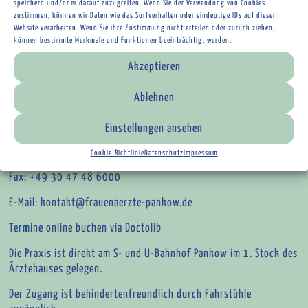
speichern und/oder darauf zuzugreifen. Wenn Sie der Verwendung von Cookies
Frau Dr. Kunzelmann ist vom 13.7.-30.7.26 im Urlaub.
zustimmen, können wir Daten wie das Surfverhalten oder eindeutige IDs auf dieser
Website verarbeiten. Wenn Sie ihre Zustimmung nicht erteilen oder zurück ziehen,
können bestimmte Merkmale und Funktionen beeinträchtigt werden.
Akzeptieren
Wir sind für Sie da.
Ablehnen
Öffnungszeiten der Gemeinschaftspraxis:
Mo – Do 08:00 – 19:00 Uhr
Einstellungen ansehen
Fr nach Vereinbarung
Cookie-Richtlinie
Datenschutz
Impressum
Telefon: +49 30 47 47 01 00
Fax: +49 30 47 48 6000
E-Mail:
kontakt@frauenaerzte-pankow.de
Termine online buchen via Doctolib
Die Praxis ist direkt am S- und U-Bahnhof Pankow im 1. Stock des
Ärztehauses gelegen.
Der Zugang ist behindertenfreundlich durch Fahrstühle