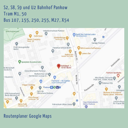
S2, S8, S9 und U2 Bahnhof Pankow
Tram M1, 50
Bus 107, 155, 250, 255, M27, X54
Routenplaner Google Maps