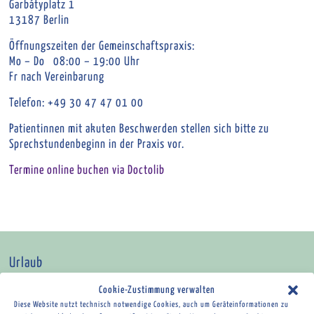
Garbátyplatz 1
13187 Berlin
Öffnungszeiten der Gemeinschaftspraxis:
Mo – Do 08:00 – 19:00 Uhr
Fr nach Vereinbarung
Telefon: +49 30 47 47 01 00
Patientinnen mit akuten Beschwerden stellen sich bitte zu
Sprechstundenbeginn in der Praxis vor.
Termine online buchen via Doctolib
Urlaub
Herr Woller ist vom 7.9.-25.9.26 im Urlaub.
Cookie-Zustimmung verwalten
Herr Tönnes ist vom 24.8.- 4.9.26 im Urlaub.
Diese Website nutzt technisch notwendige Cookies, auch um Geräteinformationen zu