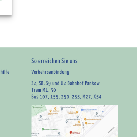
So erreichen Sie uns
hilfe
Verkehrsanbindung
S2, S8, S9 und U2 Bahnhof Pankow
Tram M1, 50
Bus 107, 155, 250, 255, M27, X54