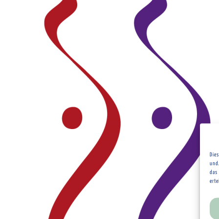
Die
und
das 
ert