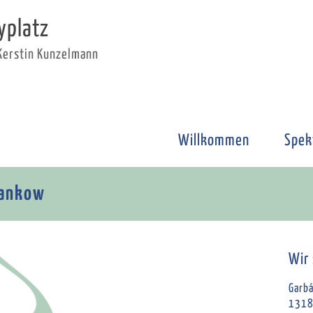
yplatz
 Kerstin Kunzelmann
Willkommen
Spek
Pankow
Wir 
Garbá
1318