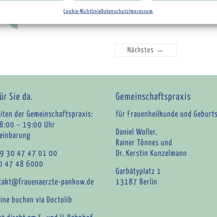
Cookie-Richtlinie
Datenschutz
Impressum
Nächstes →
ür Sie da.
Gemeinschaftspraxis
iten der Gemeinschaftspraxis:
für Frauenheilkunde und Geburts
8:00 – 19:00 Uhr
Daniel Woller,
reinbarung
Rainer Tönnes und
49 30 47 47 01 00
Dr. Kerstin Kunzelmann
30 47 48 6000
Garbátyplatz 1
takt@frauenaerzte-pankow.de
13187 Berlin
ine buchen via Doctolib